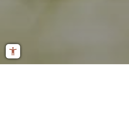
EIN STÜCKCHEN ALPINNOSTALGIE