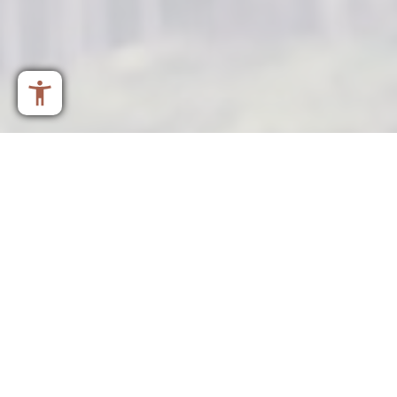
SommerZEIT -20 %
ab 132 €